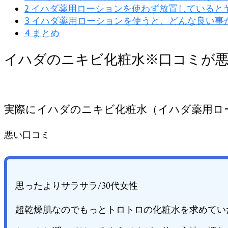
し
2
イハダ薬用ローションを使わず放置していると
穴
3
イハダ薬用ローションを使うと、どんな良い事
は？)
4
まとめ
イハダのニキビ化粧水※口コミが
実際にイハダのニキビ化粧水（イハダ薬用ロ
悪い口コミ
思ったよりサラサラ/30代女性
超乾燥肌なのでもっとトロトロの化粧水を求めてい