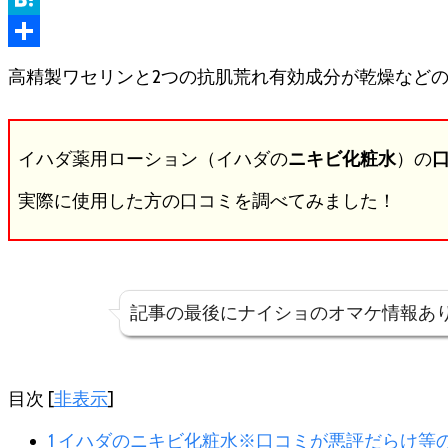
ビ
Hatena
化
共
粧
高精製ワセリンと2つの抗肌荒れ有効成分が乾燥など
水
有
※
口
イハダ薬用ローション（イハダの
ニキビ化粧水
）の
コ
ミ
実際に使用した方の口コミを調べてみました！
が
悪
評
だ
ら
記事の最後にナイショのオマケ情報あり
け
等
の
目次
[
非表示
]
落
と
1
イハダのニキビ化粧水※口コミが悪評だらけ等