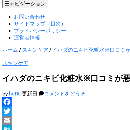
ナビゲーション
お問い合わせ
サイトマップ（目次）
プライバシーポリシー
運営者情報
ホーム
/
スキンケア
/
イハダのニキビ化粧水※口コミ
スキンケア
イハダのニキビ化粧水※口コミが
(イ
by
he110
更新日:
コメントをどうぞ
ハ
ダ
Facebook
の
Twitter
ニ
キ
Email