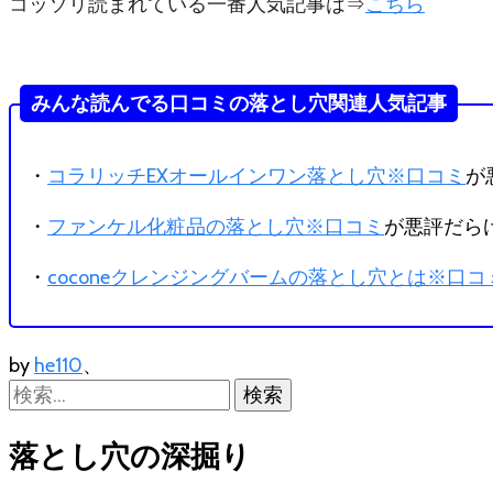
コッソリ読まれている一番人気記事は⇒
こちら
みんな読んでる口コミの落とし穴関連人気記事
・
コラリッチEXオールインワン落とし穴※口コミ
が
・
ファンケル化粧品の落とし穴※口コミ
が悪評だら
・
coconeクレンジングバームの落とし穴とは※口
by
he110
、
検
索:
落とし穴の深掘り