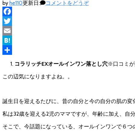
(コ
by
he110
更新日:
コメントをどうぞ
ラ
リ
Facebook
ッ
Twitter
チ
EX
Email
オ
Hatena
ー
共
ル
コラリッチEXオールインワン落とし穴
※口コミが
イ
有
ン
この辺気になりますよね。。
ワ
ン
落
誕生日を迎えるたびに、昔の自分と今の自分の肌の変
と
し
私は32歳を迎える2児のママですが、年齢に加え、
穴
※
そこで、今話題になっている、オールインワンで６つの
口