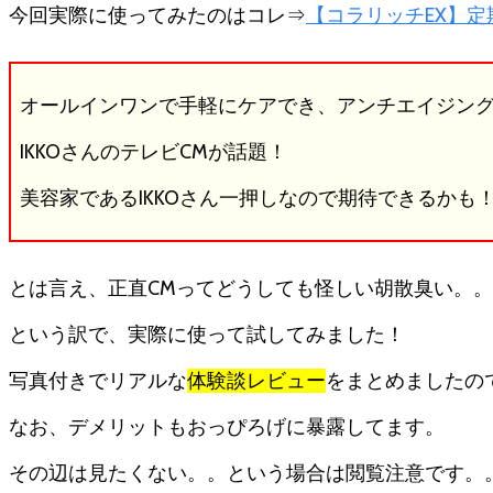
今回実際に使ってみたのはコレ⇒
【コラリッチEX】
コ
ミ
が
悪
オールインワンで手軽にケアでき、アンチエイジン
評
だ
IKKOさんのテレビCMが話題！
ら
美容家であるIKKOさん一押しなので期待できるかも
け
で
怪
し
とは言え、正直CMってどうしても怪しい胡散臭い。
い
？)
という訳で、実際に使って試してみました！
写真付きでリアルな
体験談レビュー
をまとめましたの
なお、デメリットもおっぴろげに暴露してます。
その辺は見たくない。。という場合は閲覧注意です。